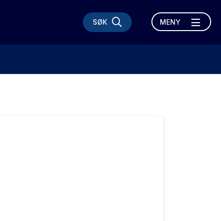
SØK
MENY