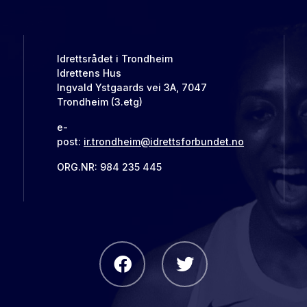
Idrettsrådet i Trondheim
Idrettens Hus
Ingvald Ystgaards vei 3A, 7047
Trondheim (3.etg)
e-
post:
ir.trondheim@idrettsforbundet.no
ORG.NR: 984 235 445