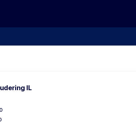
udering IL
00
0