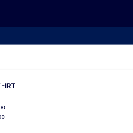
 -IRT
:00
00