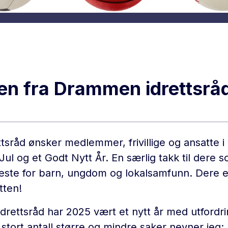
sen fra Drammen idrettsrå
sråd ønsker medlemmer, frivillige og ansatte i 
Jul og et Godt Nytt År. En særlig takk til dere 
et beste for barn, ungdom og lokalsamfunn. Dere e
ten!
rettsråd har 2025 vært et nytt år med utfordr
t stort antall større og mindre saker nevner jeg: