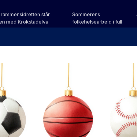
Drammensidretten står
Sommerens
n med Krokstadelva
folkehelsearbeid i full
gang