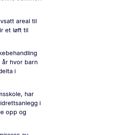
satt areal til
et løft til
ikebehandling
 år hvor barn
elta i
msskole, har
idrettsanlegg i
re opp og