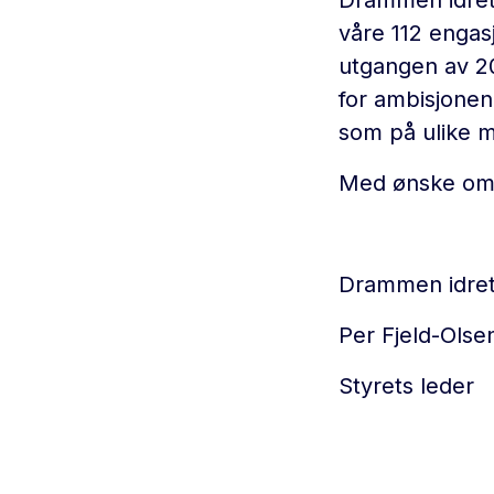
Drammen idrett
våre 112 engas
utgangen av 2
for ambisjonen
som på ulike m
Med ønske om e
Drammen idret
Per Fjeld-Olse
Styrets leder