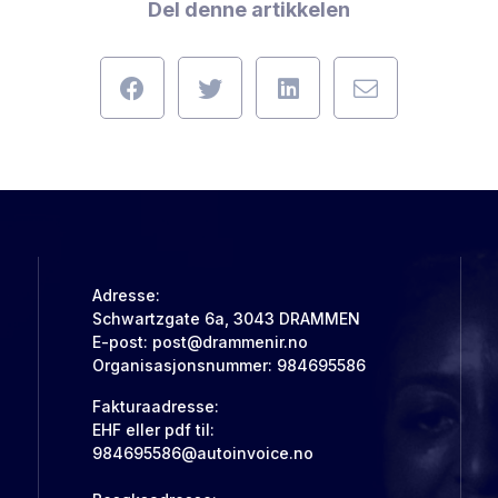
Del denne artikkelen
Adresse:
Schwartzgate 6a, 3043 DRAMMEN
E-post: post@drammenir.no
Organisasjonsnummer: 984695586
Fakturaadresse:
EHF eller pdf til:
984695586@autoinvoice.no