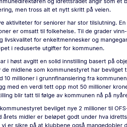
munedirektøren og idrettsrådet angir som et b
ering, men tross alt et nytt skritt på veien.
 aktiviteter for seniorer har stor tilslutning. En 
er er omsatt til folkehelse. Til de grader vinn
g livskvalitet for enkeltmennesker og mangega
øpet i reduserte utgifter for kommunen.
ar i høst avgitt en solid innstilling basert på obje
av de midlene som kommunestyret har bevilget ti
d 10 millioner i grunnfinansiering fra kommunen 
g med en verdi tett opp mot 50 millioner krone
illing blir tatt til følge av kommunen nå på nyåre
 kommunestyret bevilget nye 2 millioner til OFS-
årets midler er beløpet godt under hva idrett
n vi er sikre på at klubbene også mangedoble