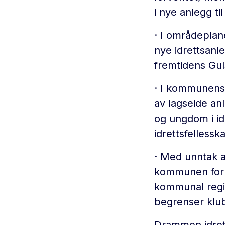
i nye anlegg t
· I områdeplane
nye idrettsanle
fremtidens Gu
· I kommunens 
av lagseide an
og ungdom i id
idrettsfellessk
· Med unntak a
kommunen for ne
kommunal regi
begrenser klubb