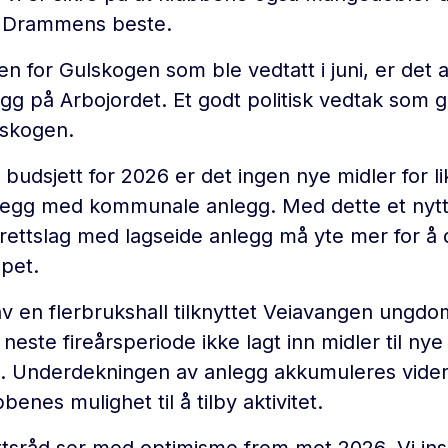
il Drammens beste.
n for Gulskogen som ble vedtatt i juni, er det av
gg på Arbojordet. Et godt politisk vedtak som gir 
lskogen.
budsjett for 2026 er det ingen nye midler for l
legg med kommunale anlegg. Med dette et nytt
rettslag med lagseide anlegg må yte mer for å d
apet.
v en flerbrukshall tilknyttet Veiavangen ungdo
ste fireårsperiode ikke lagt inn midler til nye 
. Underdekningen av anlegg akkumuleres vide
enes mulighet til å tilby aktivitet.