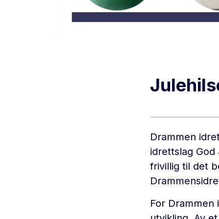
Julehil
Drammen idrett
idrettslag God 
frivillig til d
Drammensidret
For Drammen id
utvikling. Av e