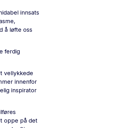
rmidabel innsats
iasme,
d å løfte oss
e ferdig
t vellykkede
ammer innenfor
lig inspirator
lføres
elt oppe på det