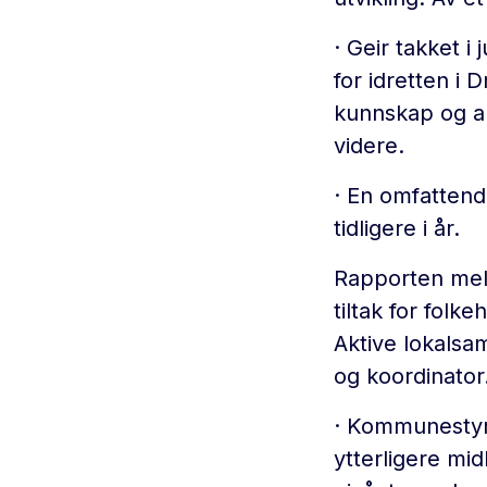
· Geir takket i
for idretten i
kunnskap og arb
videre.
· En omfattend
tidligere i år.
Rapporten meld
tiltak for fol
Aktive lokalsa
og koordinator
· Kommunestyret
ytterligere mid