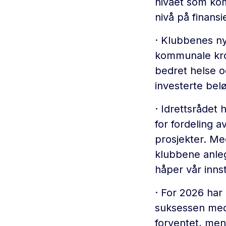
nivået som kom
nivå på finansi
· Klubbenes nye
kommunale kron
bedret helse o
investerte bel
· Idrettsrådet h
for fordeling 
prosjekter. Me
klubbene anleg
håper vår innst
· For 2026 har
suksessen med 
forventet, me