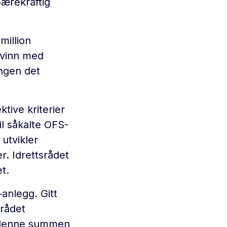
ærekraftig
million
-vinn med
ngen det
ktive kriterier
l såkalte OFS-
utvikler
r. Idrettsrådet
t.
anlegg. Gitt
srådet
r denne summen