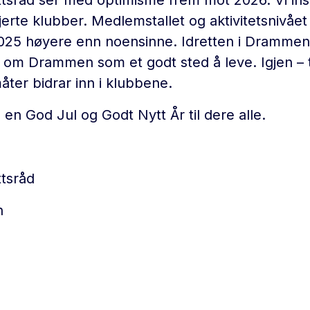
sråd ser med optimisme frem mot 2026. Vi ins
jerte klubber. Medlemstallet og aktivitetsnivået
025 høyere enn noensinne. Idretten i Drammen
 om Drammen som et godt sted å leve. Igjen – t
åter bidrar inn i klubbene.
n God Jul og Godt Nytt År til dere alle.
tsråd
n