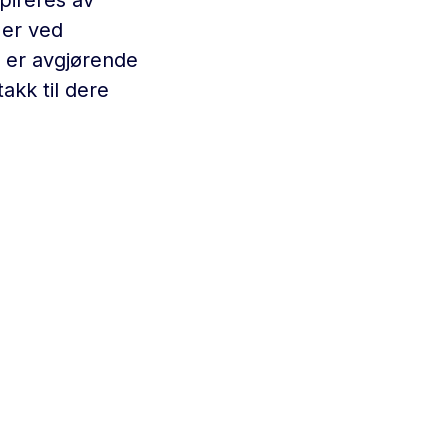
pireres av
 er ved
 er avgjørende
akk til dere