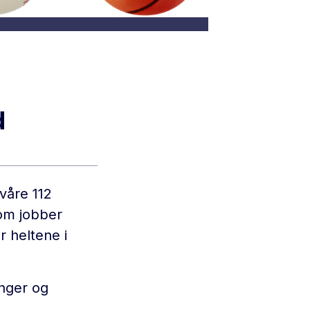
d
våre 112
som jobber
r heltene i
inger og