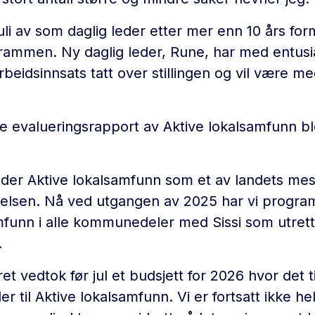
 juli av som daglig leder etter mer enn 10 års fo
 Drammen. Ny daglig leder, Rune, har med entus
eidsinnsats tatt over stillingen og vil være me
e evalueringsrapport av Aktive lokalsamfunn bl
er Aktive lokalsamfunn som et av landets mes
kehelsen. Nå ved utgangen av 2025 har vi progr
mfunn i alle kommunedeler med Sissi som utrette
.
 vedtok før jul et budsjett for 2026 hvor det ti
ler til Aktive lokalsamfunn. Vi er fortsatt ikke h