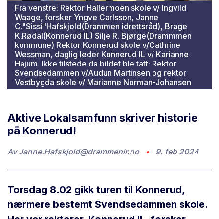
Fra venstre: Rektor Hallermoen skole v/ Ingvild
Waage, forsker Yngve Carlsson, Janne
C."Sissi"Hafskjold(Drammen idrettsråd), Brage
K.Rødal(Konnerud IL) Silje R. Bjørge(Drammmen
kommune) Rektor Konnerud skole v/Cathrine
Wessman, daglig leder Konnerud IL v/ Karianne
Hajum. Ikke tilstede da bildet ble tatt: Rektor
Svendsedammen v/Audun Martinsen og rektor
Vestbygda skole v/ Marianne Norman-Johansen
Aktive Lokalsamfunn skriver historie
på Konnerud!
Av
Janne.Hafskjold@drammenir.no
•
9. feb 2024
Torsdag 8.02 gikk turen til Konnerud,
nærmere bestemt Svendsedammen skole.