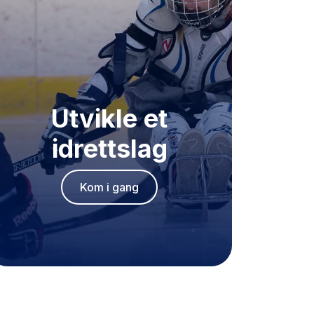
Utvikle et
idrettslag
Kom i gang