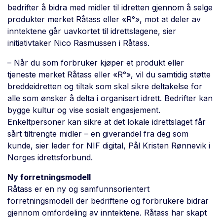
bedrifter å bidra med midler til idretten gjennom å selge
produkter merket Råtass eller «R°», mot at deler av
inntektene går uavkortet til idrettslagene, sier
initiativtaker Nico Rasmussen i Råtass.
– Når du som forbruker kjøper et produkt eller
tjeneste merket Råtass eller «R°», vil du samtidig støtte
breddeidretten og tiltak som skal sikre deltakelse for
alle som ønsker å delta i organisert idrett. Bedrifter kan
bygge kultur og vise sosialt engasjement.
Enkeltpersoner kan sikre at det lokale idrettslaget får
sårt tiltrengte midler – en giverandel fra deg som
kunde, sier leder for NIF digital, Pål Kristen Rønnevik i
Norges idrettsforbund.
Ny forretningsmodell
Råtass er en ny og samfunnsorientert
forretningsmodell der bedriftene og forbrukere bidrar
gjennom omfordeling av inntektene. Råtass har skapt