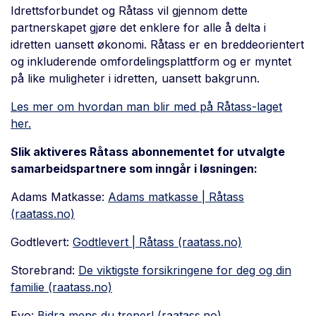
Idrettsforbundet og Råtass vil gjennom dette
partnerskapet gjøre det enklere for alle å delta i
idretten uansett økonomi. Råtass er en breddeorientert
og inkluderende omfordelingsplattform og er myntet
på like muligheter i idretten, uansett bakgrunn.
Les mer om hvordan man blir med på Råtass-laget
her.
Slik aktiveres Råtass abonnementet for utvalgte
samarbeidspartnere som inngår i løsningen:
Adams Matkasse:
Adams matkasse | Råtass
(raatass.no)
Godtlevert:
Godtlevert | Råtass (raatass.no)
Storebrand:
De viktigste forsikringene for deg og din
familie (raatass.no)
Evo:
Bidra mens du trener! (raatass.no)