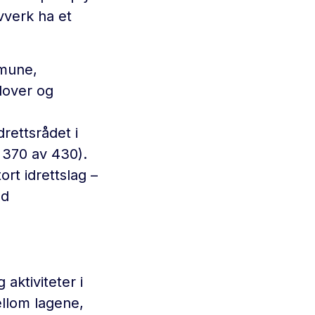
vverk ha et
mmune,
lover og
rettsrådet i
 370 av 430).
ort idrettslag –
ed
 aktiviteter i
llom lagene,