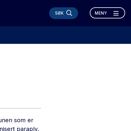
SØK
MENY
mmunen som er
nisert paraply.