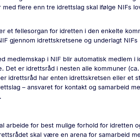
med flere enn tre idrettslag skal ifølge NIFs lo
 er et fellesorgan for idretten i den enkelte ko
 NIF gjennom idrettskretsene og underlagt NIFs 
ed medlemskap i NIF blir automatisk medlem i id
 Det er idrettsråd i nesten alle kommuner (ca.
er idrettsråd har enten idrettskretsen eller et st
drettslag – ansvaret for kontakt og samarbeid m
.
al arbeide for best mulige forhold for idretten og
ettsrådet skal være en arena for samarbeid me