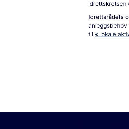
idrettskretse
Idrettsrådets 
anleggsbehov t
til
«Lokale akti