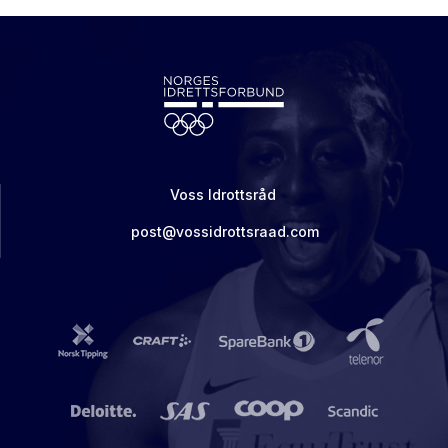
Voss Idrottsråd
post@vossidrottsraad.com