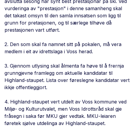
avslutta sesong har synt best prestasjonar pa ski. Ved
vurderinga av "prestasjon" i denne samanheng skal
det takast omsyn til den samla innsatsen som ligg til
grunn for pretasjonen, og til særlege tilhøve då
prestasjonen vart utført.
2. Den som skal fa namnet sitt på pokalen, må vera
medlem i eit av idrettslaga i Voss herad.
3. Gjennom utlysing skal ålmenta fa høve til å frernja
grunngjevne framlegg om aktuelle kandidatar til
Highland-staupet. Lista over føreslegne kandidatar vert
ikkje offentleggjort.
4. Highland-staupet vert utdelt av Voss kommune ved
Miljø- og Kulturutvalet, men Voss Idrottsråd skal gje
fråsegn i saka før MKU gjer vedtak. MKU-leiaren
føretek sjølve utdelinga av Highland-staupet.