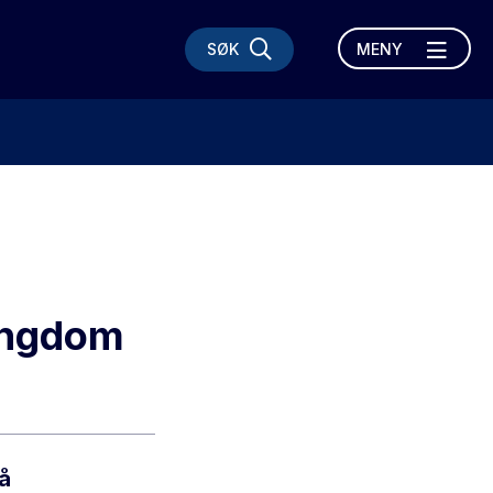
SØK
MENY
ungdom
å