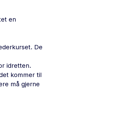
tet en
lederkurset. De
r idretten.
ådet kommer til
Dere må gjerne