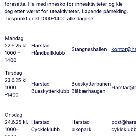
foresatte. Ha med innesko for inneaktiviteter og kle
deg etter været for uteaktiviteter. Løpende påmelding.
Tidspunkt er kl 1000-1400 alle dagene.
Mandag
22.6.25 kl.
Harstad
Stangneshallen
kontor@ha
1000 –
Håndballklubb
1400.
Tirsdag
23.6.25 kl.
Harstad
Bueskytterbanen
1000
Harstad@b
Bueskytterklubb
Blåbærhaugen
-1400
Onsdag
24.6.25 kl.
Harstad
Harstad
post@hars
1000–
Cyckleklubb
bikepark
cykleklub