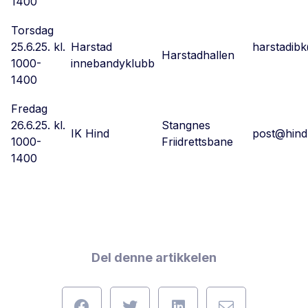
1400
Torsdag
25.6.25. kl.
Harstad
harstadib
Harstadhallen
1000-
innebandyklubb
1400
Fredag
26.6.25. kl.
Stangnes
IK Hind
post@hind
1000-
Friidrettsbane
1400
Del denne artikkelen