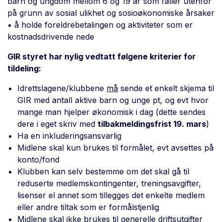
barn og ungdom mellom 6 og 19 år som faller utenfor
på grunn av sosial ulikhet og sosioøkonomiske årsaker
• å holde foreldrebetalingen og aktiviteter som er
kostnadsdrivende nede
GIR styret har nylig vedtatt følgene kriterier for
tildeling:
Idrettslagene/klubbene
må
sende et enkelt skjema til
GIR med antall aktive barn og unge pt, og evt hvor
mange man hjelper økonomisk i dag (dette sendes
dere i eget skriv med
tilbakmeldingsfrist 19. mars
)
Ha en inkluderingsansvarlig
Midlene skal kun brukes til formålet, evt avsettes på
konto/fond
Klubben kan selv bestemme om det skal gå til
reduserte medlemskontingenter, treningsavgifter,
lisenser el annet som tillegges det enkelte medlem
eller andre tiltak som er formålstjenlig
Midlene skal ikke brukes til generelle driftsutgifter