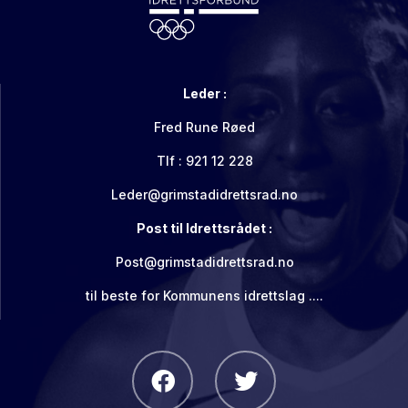
Leder :
Fred Rune Røed
Tlf : 921 12 228
Leder@grimstadidrettsrad.no
Post til Idrettsrådet :
Post@grimstadidrettsrad.no
til beste for Kommunens idrettslag ....