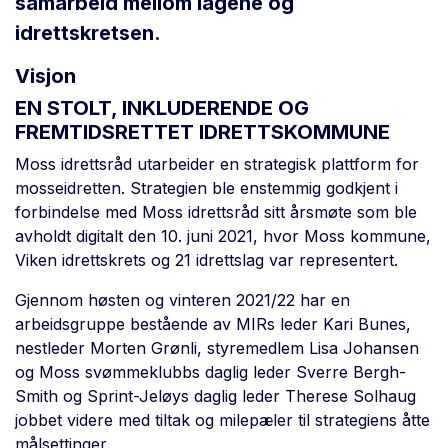
samarbeid mellom lagene og
idrettskretsen.
Visjon
EN STOLT, INKLUDERENDE OG
FREMTIDSRETTET IDRETTSKOMMUNE
Moss idrettsråd utarbeider en strategisk plattform for
mosseidretten. Strategien ble enstemmig godkjent i
forbindelse med Moss idrettsråd sitt årsmøte som ble
avholdt digitalt den 10. juni 2021, hvor Moss kommune,
Viken idrettskrets og 21 idrettslag var representert.
Gjennom høsten og vinteren 2021/22 har en
arbeidsgruppe bestående av MIRs leder Kari Bunes,
nestleder Morten Grønli, styremedlem Lisa Johansen
og Moss svømmeklubbs daglig leder Sverre Bergh-
Smith og Sprint-Jeløys daglig leder Therese Solhaug
jobbet videre med tiltak og milepæler til strategiens åtte
målsettinger.