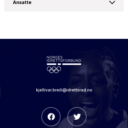
Ansatte
kjellivar.breili@idrettsrad.no