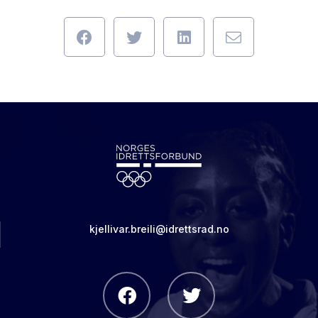
kjellivar.breili@idrettsrad.no