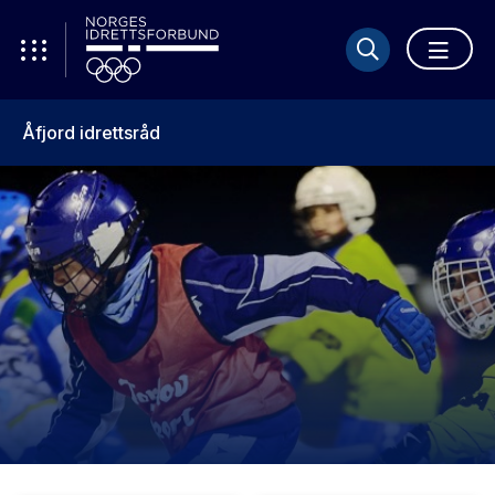
Åfjord idrettsråd