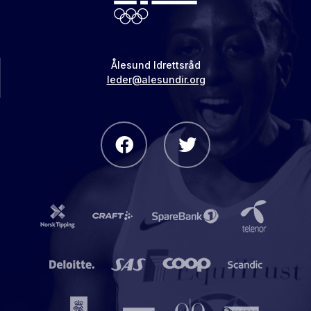
Ålesund Idrettsråd
leder@alesundir.org