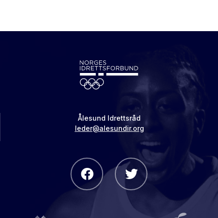
Ålesund Idrettsråd
leder@alesundir.org