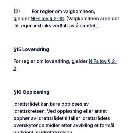
(2) For regler om valgkomiteen,
gjelder
NIFs lov § 2-18
. [Valgkomiteen arbeider
iht. egen instruks vedtatt av årsmøtet.]
§
15 Lovendring
For regler om lovendring, gjelder
NIFs lov § 2-
2
.
§
16 Oppløsning
Idrettsrådet kan bare oppløses av
idrettskretsen. Ved oppløsning eller annet
opphør av idrettsrådet tilfaller idrettsrådets
overskytende midler etter avvikling et formål
godkjent av idrettskretsen.