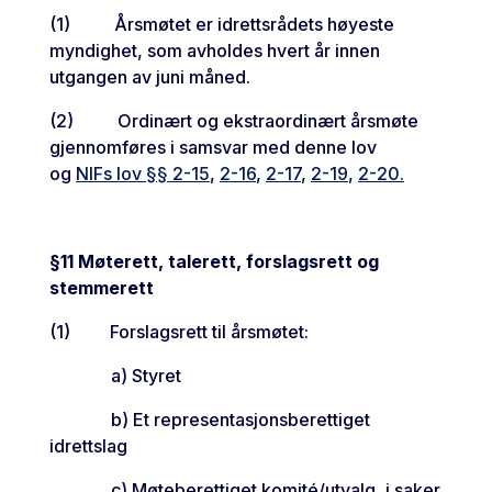
(1) Årsmøtet er idrettsrådets høyeste
myndighet, som avholdes hvert år innen
utgangen av juni måned.
(2) Ordinært og ekstraordinært årsmøte
gjennomføres i samsvar med denne lov
og
NIFs lov §§ 2-15
,
2-16
,
2-17
,
2-19
,
2-20.
§11 Møterett, talerett, forslagsrett og
stemmerett
(1) Forslagsrett til årsmøtet:
a) Styret
b) Et representasjonsberettiget
idrettslag
c) Møteberettiget komité/utvalg, i saker