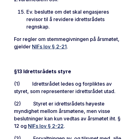
Ev. beslutte om det skal engasjeres
revisor til å revidere idrettsrådets
regnskap.
For regler om stemmegivningen på årsmøtet,
gjelder
NIFs lov § 2-21
.
§13 Idrettsrådets styre
(1) Idrettsrådet ledes og forpliktes av
styret, som representerer idrettsrådet utad.
(2) Styret er idrettsrådets høyeste
myndighet mellom årsmøtene, men visse
beslutninger kan kun vedtas av årsmøtet iht. §
12 og
NIFs lov § 2-22
.
(3) Forvaltningen av, og tilsynet med, alle