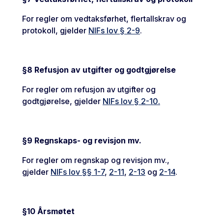
For regler om vedtaksførhet, flertallskrav og
protokoll, gjelder
NIFs lov § 2-9
.
§8 Refusjon av utgifter og godtgjørelse
For regler om refusjon av utgifter og
godtgjørelse, gjelder
NIFs lov § 2-10.
§9 Regnskaps- og revisjon mv.
For regler om regnskap og revisjon mv.,
gjelder
NIFs lov §§ 1-7
,
2-11
,
2-13
og
2-14
.
§1
0 Årsmøtet