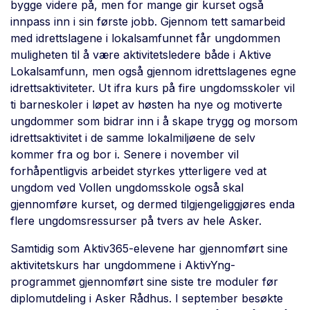
bygge videre på, men for mange gir kurset også
innpass inn i sin første jobb. Gjennom tett samarbeid
med idrettslagene i lokalsamfunnet får ungdommen
muligheten til å være aktivitetsledere både i Aktive
Lokalsamfunn, men også gjennom idrettslagenes egne
idrettsaktiviteter. Ut ifra kurs på fire ungdomsskoler vil
ti barneskoler i løpet av høsten ha nye og motiverte
ungdommer som bidrar inn i å skape trygg og morsom
idrettsaktivitet i de samme lokalmiljøene de selv
kommer fra og bor i. Senere i november vil
forhåpentligvis arbeidet styrkes ytterligere ved at
ungdom ved Vollen ungdomsskole også skal
gjennomføre kurset, og dermed tilgjengeliggjøres enda
flere ungdomsressurser på tvers av hele Asker.
Samtidig som Aktiv365-elevene har gjennomført sine
aktivitetskurs har ungdommene i AktivYng-
programmet gjennomført sine siste tre moduler før
diplomutdeling i Asker Rådhus. I september besøkte