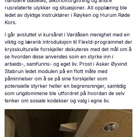
håndtere diabetes, alkoholforgiftning og andre
rusrelaterte ulykker og situasjoner. All opplæring ble
ledet av dyktige instruktører i Røyken og Hurum Røde
Kors.
I går avsluttet vi kursåret i Vardåsen menighet med en
viktig og lærerik introduksjon til FlexId-programmet der
krysskulturelle forskjeller diskuteres med det mål om å
se hvordan disse anvendes som en styrke inn i
arbeids-, samfunns- og eget liv. Prost i Asker Øyvind
Stabrun ledet modulen på en flott måte med
påminnelser om å se på sine forskjeller som
potensielle styrker heller en begrensninger, samtidig
som ungdommene ble utfordret på hvordan de selv
tenker om sosiale kodekser og valg i egne liv.