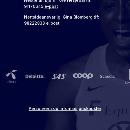
Nestleiar: Bjørn Tore Hesjedal tlf:
91170645
e-post
Nettsideansvarlig: Gina Blomberg tlf:
98222833
e_post
Personvern og informasjonskapsler