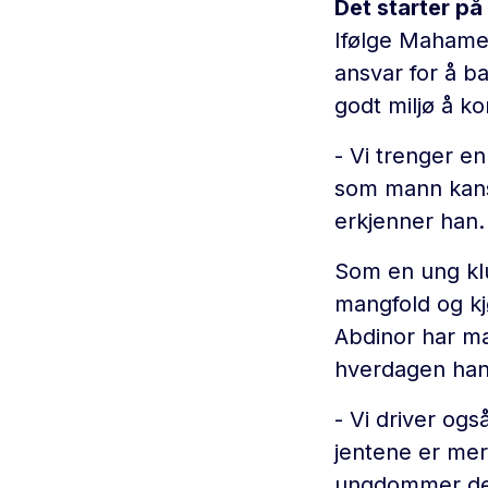
Det starter p
Ifølge Mahamed
ansvar for å b
godt miljø å k
- Vi trenger e
som mann kansk
erkjenner han.
Som en ung klu
mangfold og kj
Abdinor har ma
hverdagen han
- Vi driver ogs
jentene er mer
ungdommer der