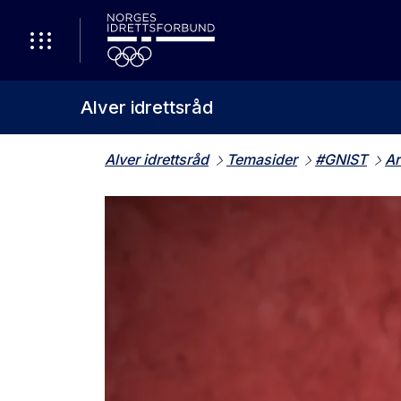
Alver idrettsråd
Alver idrettsråd
Temasider
#GNIST
Ar