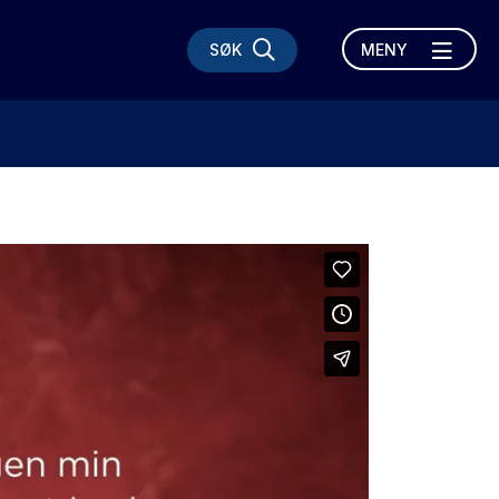
SØK
MENY