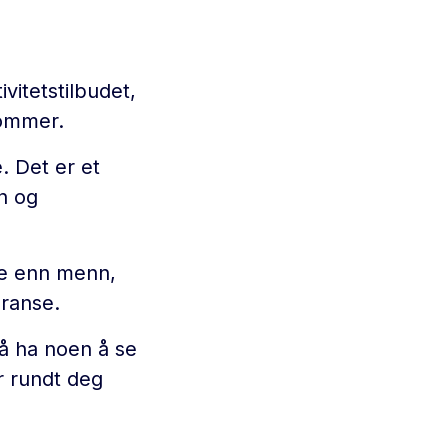
ivitetstilbudet,
kommer.
. Det er et
n og
re enn menn,
eranse.
 å ha noen å se
r rundt deg