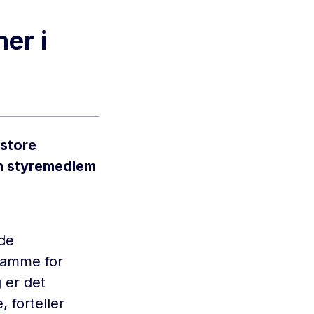
er i
 store
han styremedlem
 de
 samme for
 er det
 forteller