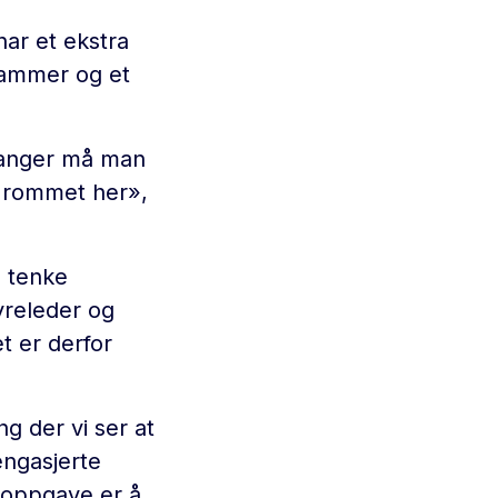
har et ekstra
 rammer og et
 ganger må man
i rommet her»,
å tenke
yreleder og
t er derfor
g der vi ser at
engasjerte
 oppgave er å