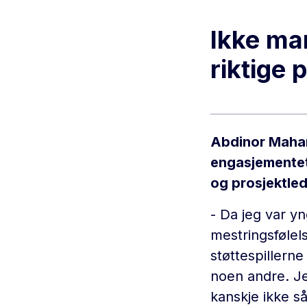
Ikke ma
riktige 
Abdinor Mahame
engasjementet 
og prosjektled
- Da jeg var yng
mestringsfølel
støttespillern
noen andre. J
kanskje ikke s