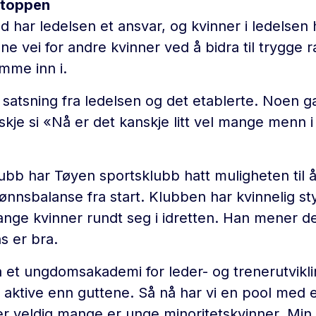
å toppen
 har ledelsen et ansvar, og kvinner i ledelsen 
ane vei for andre kvinner ved å bidra til trygge
omme inn i.
n satsning fra ledelsen og det etablerte. Noen
je si «Nå er det kanskje litt vel mange menn 
bb har Tøyen sportsklubb hatt muligheten til 
ønnsbalanse fra start. Klubben har kvinnelig st
nge kvinner rundt seg i idretten. Han mener de
s er bra.
å et ungdomsakademi for leder- og trenerutviklin
 aktive enn guttene. Så nå har vi en pool med 
 veldig mange er unge minoritetskvinner. Min