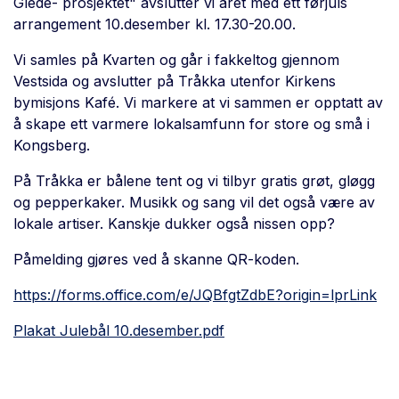
Glede- prosjektet" avslutter vi året med ett førjuls
arrangement 10.desember kl. 17.30-20.00.
Vi samles på Kvarten og går i fakkeltog gjennom
Vestsida og avslutter på Tråkka utenfor Kirkens
bymisjons Kafé. Vi markere at vi sammen er opptatt av
å skape ett varmere lokalsamfunn for store og små i
Kongsberg.
På Tråkka er bålene tent og vi tilbyr gratis grøt, gløgg
og pepperkaker. Musikk og sang vil det også være av
lokale artiser. Kanskje dukker også nissen opp?
Påmelding gjøres ved å skanne QR-koden.
https://forms.office.com/e/JQBfgtZdbE?origin=lprLink
Plakat Julebål 10.desember.pdf