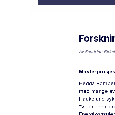
Forskni
Av
Sandrino.Birke
Masterprosjek
Hedda Romberg
med mange av v
Haukeland syke
"Veien inn i id
Energikonsulen