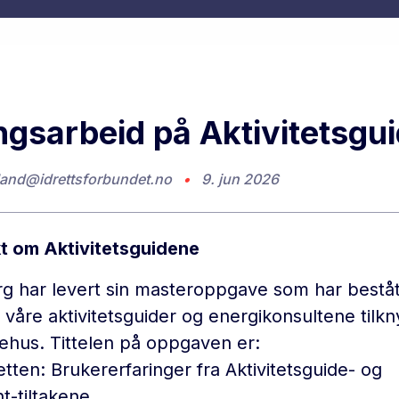
ngsarbeid på Aktivitetsgu
land@idrettsforbundet.no
•
9. jun 2026
t om Aktivitetsguidene
 har levert sin masteroppgave som har bestått
åre aktivitetsguider og energikonsultene tilkn
hus. Tittelen på oppgaven er:
retten: Brukererfaringer fra Aktivitetsguide- og
t-tiltakene