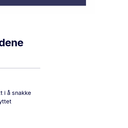
idene
 i å snakke
yttet