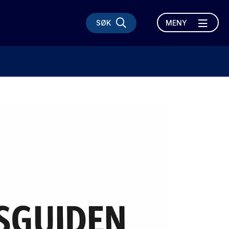
SØK
MENY