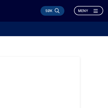
SØK
MENY