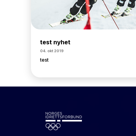
test nyhet
04. okt 2019
test