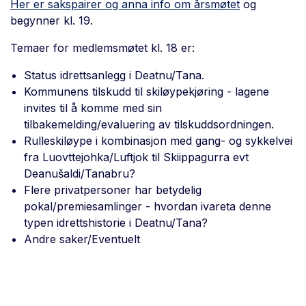
Her er sakspairer og anna info om årsmøtet
og
begynner kl. 19.
Temaer for medlemsmøtet kl. 18 er:
Status idrettsanlegg i Deatnu/Tana.
Kommunens tilskudd til skiløypekjøring - lagene
invites til å komme med sin
tilbakemelding/evaluering av tilskuddsordningen.
Rulleskiløype i kombinasjon med gang- og sykkelvei
fra Luovttejohka/Luftjok til Skiippagurra evt
Deanušaldi/Tanabru?
Flere privatpersoner har betydelig
pokal/premiesamlinger - hvordan ivareta denne
typen idrettshistorie i Deatnu/Tana?
Andre saker/Eventuelt