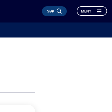
SØK
MENY